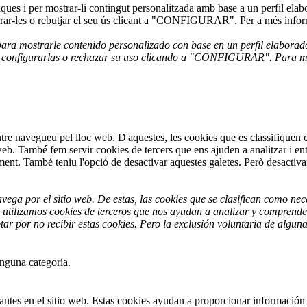
ítiques i per mostrar-li contingut personalitzada amb base a un perfil ela
gurar-les o rebutjar el seu ús clicant a "CONFIGURAR". Per a més inform
y para mostrarle contenido personalizado con base en un perfil elaborad
" o configurarlas o rechazar su uso clicando a "CONFIGURAR". Para m
entre navegueu pel lloc web. D'aquestes, les cookies que es classifique
 web. També fem servir cookies de tercers que ens ajuden a analitzar i e
. També teniu l'opció de desactivar aquestes galetes. Però desactivar a
avega por el sitio web. De estas, las cookies que se clasifican como n
 utilizamos cookies de terceros que nos ayudan a analizar y comprender
ar por no recibir estas cookies. Pero la exclusión voluntaria de algun
inguna categoría.
itantes en el sitio web. Estas cookies ayudan a proporcionar información