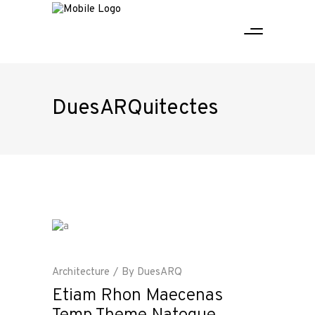
DuesARQuitectes
Architecture
By
DuesARQ
Etiam Rhon Maecenas