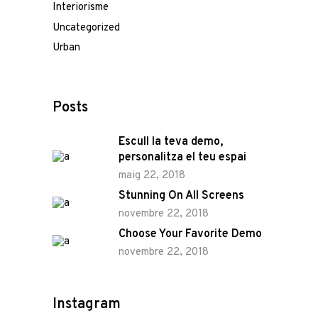
Interiorisme
Uncategorized
Urban
Posts
Escull la teva demo,
personalitza el teu espai
maig 22, 2018
Stunning On All Screens
novembre 22, 2018
Choose Your Favorite Demo
novembre 22, 2018
Instagram