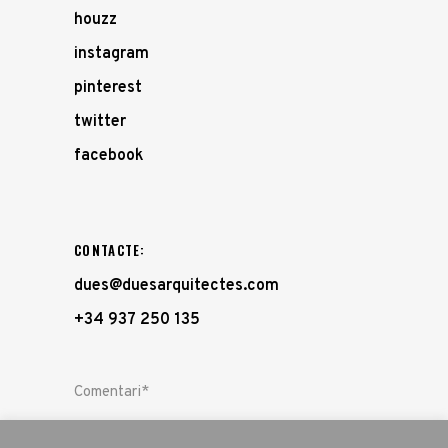
houzz
instagram
pinterest
twitter
facebook
CONTACTE:
dues@duesarquitectes.com
+34 937 250 135